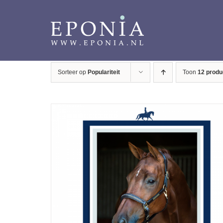
Ga
naar
inhoud
Sorteer op
Populariteit
Toon
12 produ