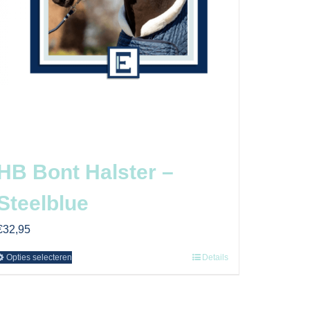
HB Bont Halster –
Steelblue
€
32,95
Opties selecteren
Details