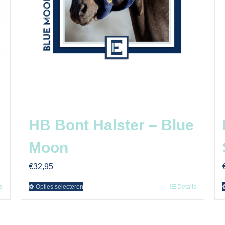
HB Bont Halster – Blue
Moon
€
32,95
s
Opties selecteren
Details