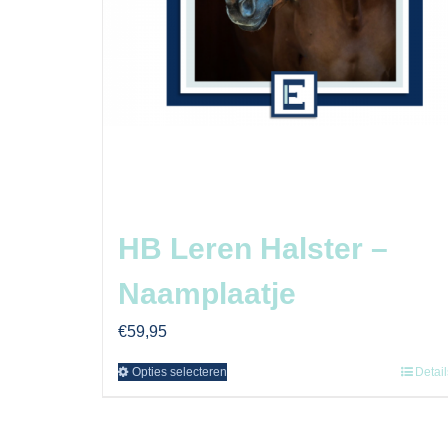
HB Leren Halster –
Naamplaatje
€
59,95
Opties selecteren
Detail