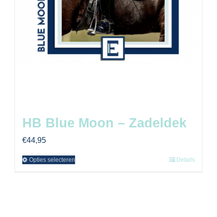
HB Blue Moon – Zadeldek
€
44,95
Opties selecteren
Details