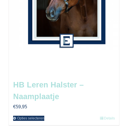
HB Leren Halster –
Naamplaatje
€
59,95
Opties selecteren
Details