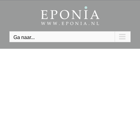
Ga
naar
inhoud
Ga naar...