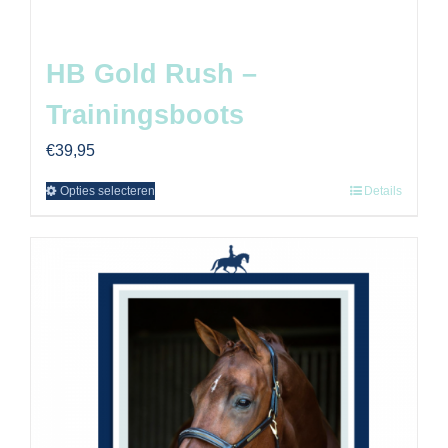
HB Gold Rush –
Trainingsboots
€
39,95
Opties selecteren
Details