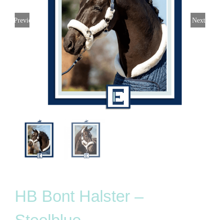
Previous
Next
HB Bont Halster –