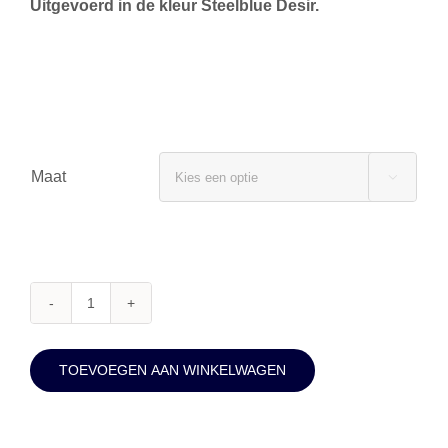
Uitgevoerd in de kleur Steelblue Desir.
Maat

HB
Bont
TOEVOEGEN AAN WINKELWAGEN
Halster
-
Steelblue