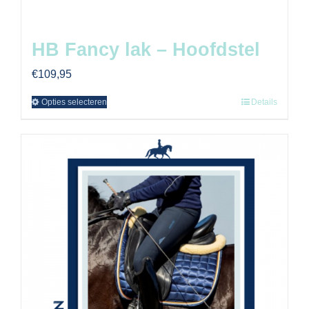
HB Fancy lak – Hoofdstel
€
109,95
Opties selecteren
Details