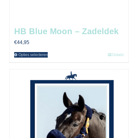
HB Blue Moon – Zadeldek
€
44,95
Opties selecteren
Details