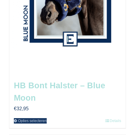
HB Bont Halster – Blue
Moon
€
32,95
Opties selecteren
Details