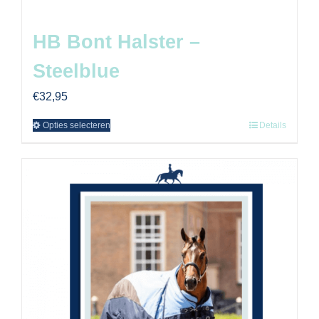
HB Bont Halster –
Steelblue
€
32,95
Opties selecteren
Details