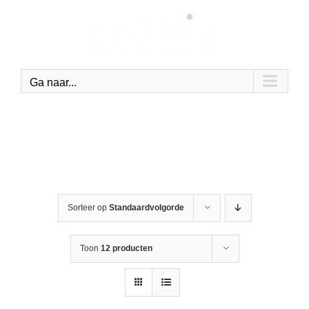
Ga
naar
inhoud
Ga naar...
Sorteer op
Standaardvolgorde
Toon
12 producten