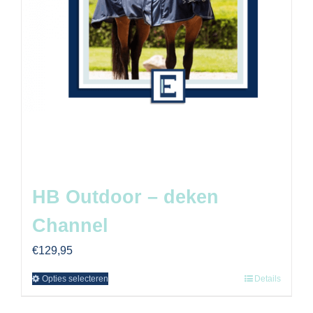
HB Outdoor – deken
Channel
€
129,95
Opties selecteren
Details