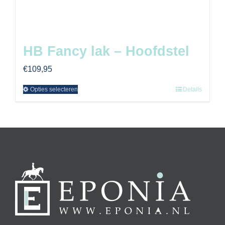
HB Fancy lak – Hoofdstel
€
109,95
Opties selecteren
Details