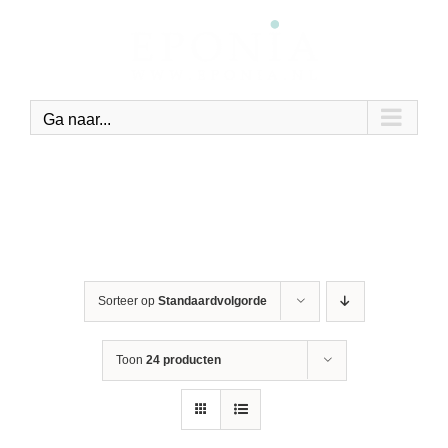
Ga
naar
inhoud
Ga naar...
Sorteer op
Standaardvolgorde
Toon
24 producten