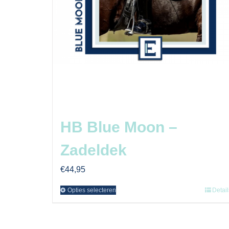
HB Blue Moon –
Zadeldek
€
44,95
Opties selecteren
Detail