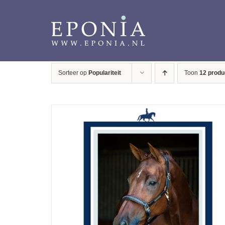
Ga
naar
inhoud
Sorteer op
Populariteit
Toon
12 produ