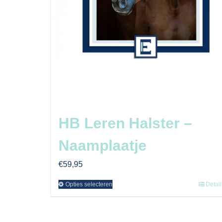
HB Leren Halster –
Naamplaatje
€
59,95
Opties selecteren
Detail