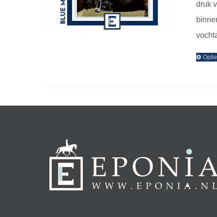
druk 
binne
vochta
Optie