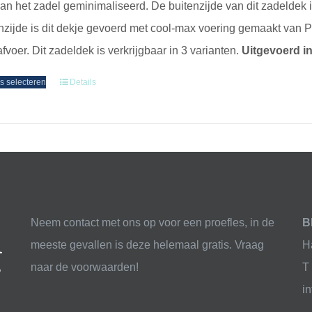
van het zadel geminimaliseerd.
De buitenzijde van dit zadeldek 
nzijde is dit dekje gevoerd met cool-max voering gemaakt van P
fvoer. Dit zadeldek is verkrijgbaar in 3 varianten.
Uitgevoerd in
s selecteren
Details
Neem contact met ons op voor een proefles, in de
B
meeste gevallen is deze helemaal gratis. Vraag
H
naar de voorwaarden!
T
i