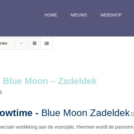
HOME
NIEUWS
WEBSHOP
cten
 Blue Moon – Zadeldek
5
owtime -
Blue Moon Zadeldek
D
peciale verdikking aan de voorzijde. Hiermee wordt de pasvorm