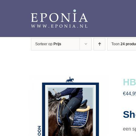
Ga
naar
inhoud
Sorteer op
Prijs
Toon
24 produ
HB
€
44,9
Sh
een s