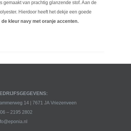
is gemaakt van prachtig glanzende stof. Aan de
olyester. Hierdoor heeft het dekje een goede
 de kleur navy met oranje accenten.
EDRIJFSGEGEVENS:
ammerweg 14 | 7671 JA Vriezenveen
 06 – 2195 2802
nfo@eponia.nl