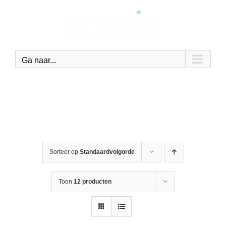
Ga
naar
inhoud
Ga naar...
Sorteer op
Standaardvolgorde
Toon
12 producten