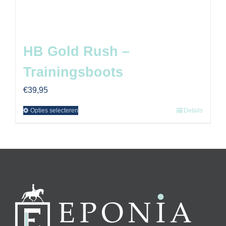
HB Gold Rush –
Trainingsboots
€
39,95
Opties selecteren
Details